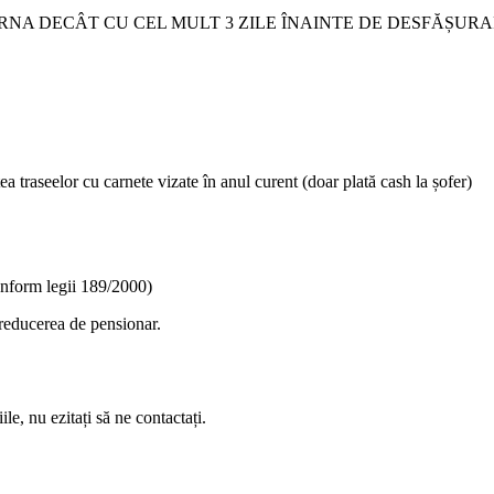
NA DECÂT CU CEL MULT 3 ZILE ÎNAINTE DE DESFĂȘURA
traseelor cu carnete vizate în anul curent (doar plată cash la șofer)
conform legii 189/2000)
 reducerea de pensionar.
le, nu ezitați să ne contactați.