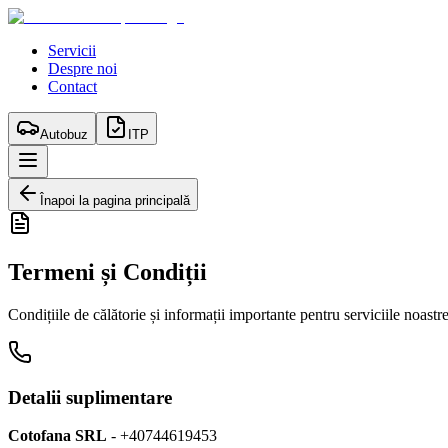
Servicii
Despre noi
Contact
Autobuz
ITP
Înapoi la pagina principală
Termeni și Condiții
Condițiile de călătorie și informații importante pentru serviciile noastr
Detalii suplimentare
Cotofana SRL
-
+40744619453