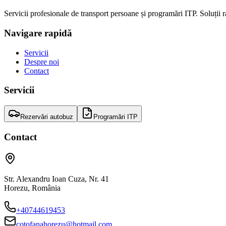
Servicii profesionale de transport persoane și programări ITP. Soluții 
Navigare rapidă
Servicii
Despre noi
Contact
Servicii
Rezervări autobuz
Programări ITP
Contact
Str. Alexandru Ioan Cuza, Nr. 41
Horezu
,
România
+40744619453
cotofanahorezu@hotmail.com