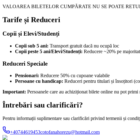
VALOAREA BILETELOR CUMPĂRATE NU SE POATE RETUR
Tarife și Reduceri
Copii și Elevi/Studenți
Copii sub 5 ani:
Transport gratuit dacă nu ocupă loc
Copii peste 5 ani/Elevi/Studenți:
Reducere ~20% pe majoritatea 
Reduceri Speciale
Pensionari:
Reducere 50% cu cupoane valabile
Persoane cu handicap:
Reduceri pentru titulari și însoțitori (
Important:
Persoanele care au achiziționat bilete online nu pot primi
Întrebări sau clarificări?
Pentru informații suplimentare sau clarificări privind termenii și condiții
+40744619453
cotofanahorezu@hotmail.com