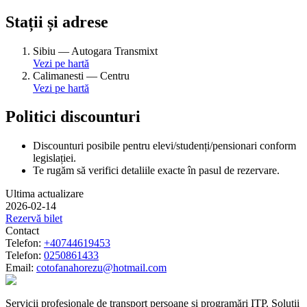
Stații și adrese
Sibiu
—
Autogara Transmixt
Vezi pe hartă
Calimanesti
—
Centru
Vezi pe hartă
Politici discounturi
Discounturi posibile pentru elevi/studenți/pensionari conform
legislației.
Te rugăm să verifici detaliile exacte în pasul de rezervare.
Ultima actualizare
2026-02-14
Rezervă bilet
Contact
Telefon:
+40744619453
Telefon:
0250861433
Email:
cotofanahorezu@hotmail.com
Servicii profesionale de transport persoane și programări ITP. Soluții