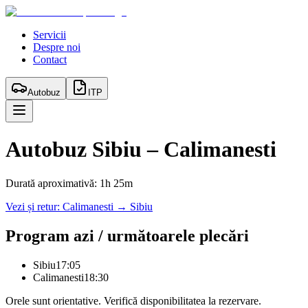
Servicii
Despre noi
Contact
Autobuz
ITP
Autobuz
Sibiu
–
Calimanesti
Durată aproximativă:
1h 25m
Vezi și retur:
Calimanesti
→
Sibiu
Program azi / următoarele plecări
Sibiu
17:05
Calimanesti
18:30
Orele sunt orientative. Verifică disponibilitatea la rezervare.