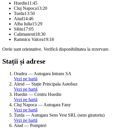
Huedin
11:45
Cluj Napoca
13:20
Turda
13:50
Aiud
14:46
Alba Iulia
15:29
Sibiu
17:05
Calimanesti
18:30
Ramnicu Valcea
19:18
Orele sunt orientative. Verifică disponibilitatea la rezervare.
Stații și adrese
Oradea
—
Autogara Intrans SA
Vezi pe hartă
Alesd
—
Stație Principala Autobuz
Vezi pe hartă
Huedin
—
Centru Huedin
Vezi pe hartă
Cluj Napoca
—
Autogara Fany
Vezi pe hartă
Turda
—
Autogara Sens Vest SRL (sens giratoriu)
Vezi pe hartă
Aiud
—
Pompieri