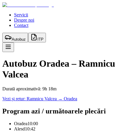
Servicii
Despre noi
Contact
Autobuz
ITP
Autobuz
Oradea
–
Ramnicu
Valcea
Durată aproximativă:
9h 18m
Vezi și retur:
Ramnicu Valcea
→
Oradea
Program azi / următoarele plecări
Oradea
10:00
Alesd
10:42