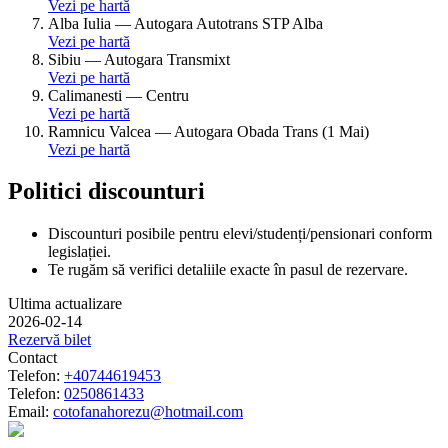
Vezi pe hartă
Alba Iulia
—
Autogara Autotrans STP Alba
Vezi pe hartă
Sibiu
—
Autogara Transmixt
Vezi pe hartă
Calimanesti
—
Centru
Vezi pe hartă
Ramnicu Valcea
—
Autogara Obada Trans (1 Mai)
Vezi pe hartă
Politici discounturi
Discounturi posibile pentru elevi/studenți/pensionari conform
legislației.
Te rugăm să verifici detaliile exacte în pasul de rezervare.
Ultima actualizare
2026-02-14
Rezervă bilet
Contact
Telefon:
+40744619453
Telefon:
0250861433
Email:
cotofanahorezu@hotmail.com