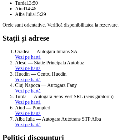
Turda
13:50
Aiud
14:46
Alba Iulia
15:29
Orele sunt orientative. Verifică disponibilitatea la rezervare.
Stații și adrese
Oradea
—
Autogara Intrans SA
Vezi pe hartă
Alesd
—
Stație Principala Autobuz
Vezi pe hartă
Huedin
—
Centru Huedin
Vezi pe hartă
Cluj Napoca
—
Autogara Fany
Vezi pe hartă
Turda
—
Autogara Sens Vest SRL (sens giratoriu)
Vezi pe hartă
Aiud
—
Pompieri
Vezi pe hartă
Alba Iulia
—
Autogara Autotrans STP Alba
Vezi pe hartă
Politici discounturi