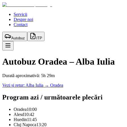
Servicii
Despre noi
Contact
Autobuz
ITP
Autobuz
Oradea
–
Alba Iulia
Durată aproximativă:
5h 29m
Vezi și retur:
Alba Iulia
→
Oradea
Program azi / următoarele plecări
Oradea
10:00
Alesd
10:42
Huedin
11:45
Cluj Napoca
13:20