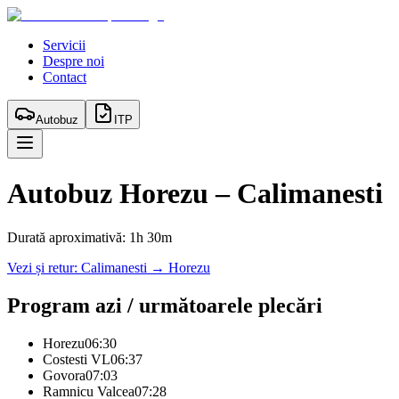
Servicii
Despre noi
Contact
Autobuz
ITP
Autobuz
Horezu
–
Calimanesti
Durată aproximativă:
1h 30m
Vezi și retur:
Calimanesti
→
Horezu
Program azi / următoarele plecări
Horezu
06:30
Costesti VL
06:37
Govora
07:03
Ramnicu Valcea
07:28