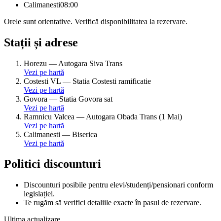
Calimanesti
08:00
Orele sunt orientative. Verifică disponibilitatea la rezervare.
Stații și adrese
Horezu
—
Autogara Siva Trans
Vezi pe hartă
Costesti VL
—
Statia Costesti ramificatie
Vezi pe hartă
Govora
—
Statia Govora sat
Vezi pe hartă
Ramnicu Valcea
—
Autogara Obada Trans (1 Mai)
Vezi pe hartă
Calimanesti
—
Biserica
Vezi pe hartă
Politici discounturi
Discounturi posibile pentru elevi/studenți/pensionari conform
legislației.
Te rugăm să verifici detaliile exacte în pasul de rezervare.
Ultima actualizare