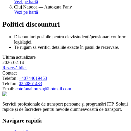
Vezi pe hartă
Cluj Napoca
—
Autogara Fany
Vezi pe hartă
Politici discounturi
Discounturi posibile pentru elevi/studenți/pensionari conform
legislației.
Te rugăm să verifici detaliile exacte în pasul de rezervare.
Ultima actualizare
2026-02-14
Rezervă bilet
Contact
Telefon:
+40744619453
Telefon:
0250861433
Email:
cotofanahorezu@hotmail.com
Servicii profesionale de transport persoane și programări ITP. Soluții
rapide și de încredere pentru nevoile dumneavoastră de transport.
Navigare rapidă