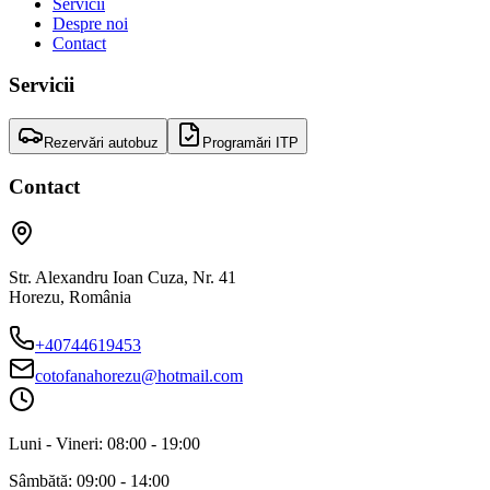
Servicii
Despre noi
Contact
Servicii
Rezervări autobuz
Programări ITP
Contact
Str. Alexandru Ioan Cuza, Nr. 41
Horezu
,
România
+40744619453
cotofanahorezu@hotmail.com
Luni - Vineri:
08:00 - 19:00
Sâmbătă:
09:00 - 14:00