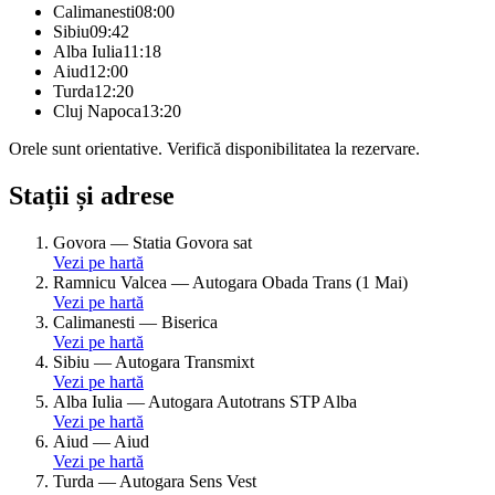
Calimanesti
08:00
Sibiu
09:42
Alba Iulia
11:18
Aiud
12:00
Turda
12:20
Cluj Napoca
13:20
Orele sunt orientative. Verifică disponibilitatea la rezervare.
Stații și adrese
Govora
—
Statia Govora sat
Vezi pe hartă
Ramnicu Valcea
—
Autogara Obada Trans (1 Mai)
Vezi pe hartă
Calimanesti
—
Biserica
Vezi pe hartă
Sibiu
—
Autogara Transmixt
Vezi pe hartă
Alba Iulia
—
Autogara Autotrans STP Alba
Vezi pe hartă
Aiud
—
Aiud
Vezi pe hartă
Turda
—
Autogara Sens Vest