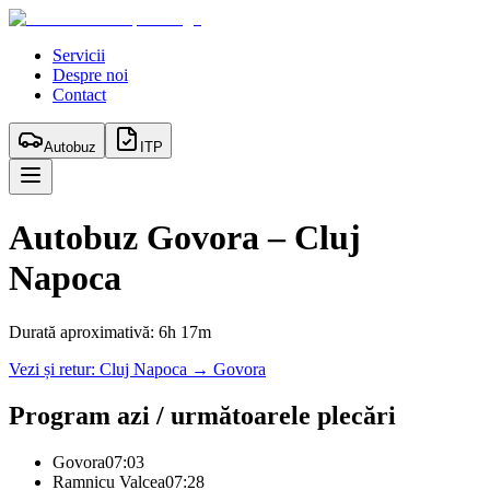
Servicii
Despre noi
Contact
Autobuz
ITP
Autobuz
Govora
–
Cluj
Napoca
Durată aproximativă:
6h 17m
Vezi și retur:
Cluj Napoca
→
Govora
Program azi / următoarele plecări
Govora
07:03
Ramnicu Valcea
07:28