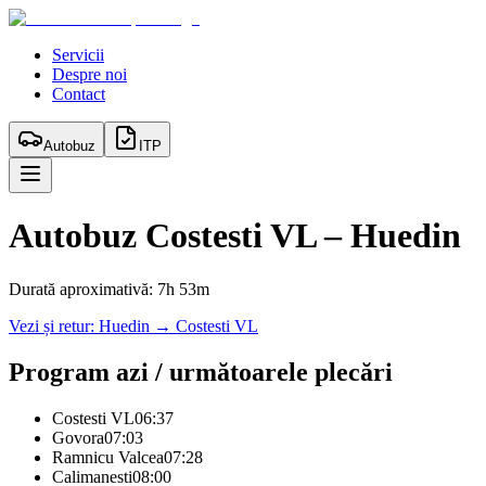
Servicii
Despre noi
Contact
Autobuz
ITP
Autobuz
Costesti VL
–
Huedin
Durată aproximativă:
7h 53m
Vezi și retur:
Huedin
→
Costesti VL
Program azi / următoarele plecări
Costesti VL
06:37
Govora
07:03
Ramnicu Valcea
07:28
Calimanesti
08:00