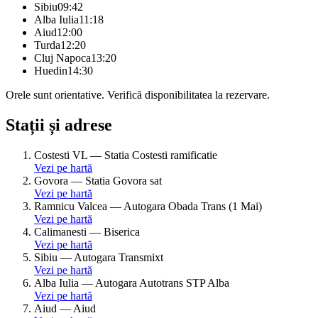
Sibiu
09:42
Alba Iulia
11:18
Aiud
12:00
Turda
12:20
Cluj Napoca
13:20
Huedin
14:30
Orele sunt orientative. Verifică disponibilitatea la rezervare.
Stații și adrese
Costesti VL
—
Statia Costesti ramificatie
Vezi pe hartă
Govora
—
Statia Govora sat
Vezi pe hartă
Ramnicu Valcea
—
Autogara Obada Trans (1 Mai)
Vezi pe hartă
Calimanesti
—
Biserica
Vezi pe hartă
Sibiu
—
Autogara Transmixt
Vezi pe hartă
Alba Iulia
—
Autogara Autotrans STP Alba
Vezi pe hartă
Aiud
—
Aiud