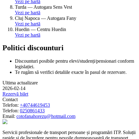
Vezi pe hartă
Turda
—
Autogara Sens Vest
Vezi pe hartă
Cluj Napoca
—
Autogara Fany
Vezi pe hartă
Huedin
—
Centru Huedin
Vezi pe hartă
Politici discounturi
Discounturi posibile pentru elevi/studenți/pensionari conform
legislației.
Te rugăm să verifici detaliile exacte în pasul de rezervare.
Ultima actualizare
2026-02-14
Rezervă bilet
Contact
Telefon:
+40744619453
Telefon:
0250861433
Email:
cotofanahorezu@hotmail.com
Servicii profesionale de transport persoane și programări ITP. Soluții
rapide și de încredere pentru nevoile dumneavoastră de transport.